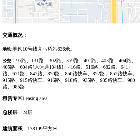
交通概况：
:地铁10号线亮马桥站636米。
地铁
：95路、131路、302路、359路、401路、403路、404路、
公交
405路、604路[原运通104线]、416路、516路、682路、641
路、671路、847路、850路、850路快车、852路、852路快车、
915路、915路快车、916路、918路、935路、935路快车、980
路、985路
租赁专区
Leasing area
总楼层
：24层
建筑面积
：138199平方米