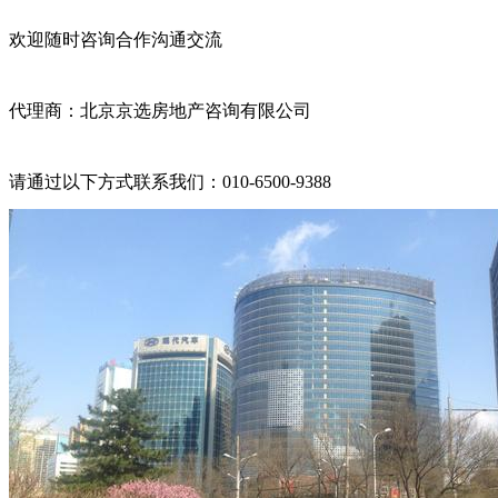
欢迎随时咨询合作沟通交流
代理商：北京京选房地产咨询有限公司
请通过以下方式联系我们：010-6500-9388