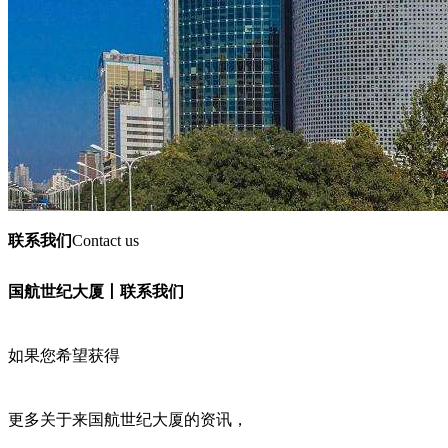
联系我们
Contact us
国航世纪大厦丨联系我们
如果您希望获得
更多关于来国航世纪大厦的资讯，